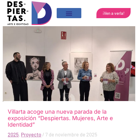
Ir
al
¡Ven a verla!
contenido
Villarta acoge una nueva parada de la
exposición “Despiertas. Mujeres, Arte e
Identidad”
2025
,
Proyecto
/
7 de noviembre de 2025